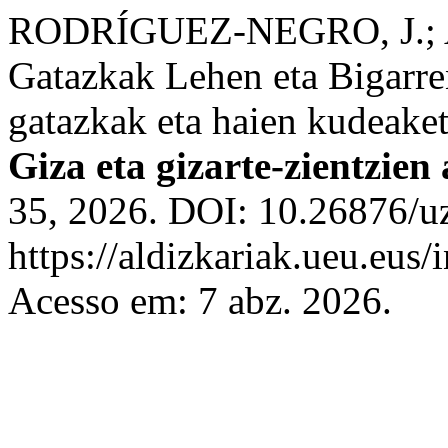
RODRÍGUEZ-NEGRO, J.;
Gatazkak Lehen eta Bigarr
gatazkak eta haien kudeaket
Giza eta gizarte-zientzien
35, 2026. DOI: 10.26876/u
https://aldizkariak.ueu.eus/
Acesso em: 7 abz. 2026.