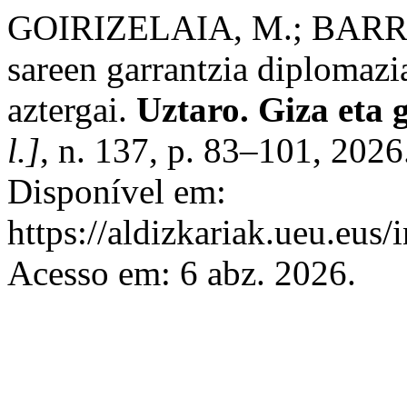
GOIRIZELAIA, M.; BARRÓ
sareen garrantzia diplomazi
aztergai.
Uztaro. Giza eta g
l.]
, n. 137, p. 83–101, 202
Disponível em:
https://aldizkariak.ueu.eus/
Acesso em: 6 abz. 2026.