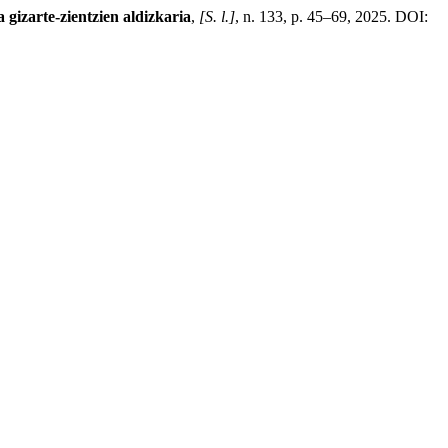
a gizarte-zientzien aldizkaria
,
[S. l.]
, n. 133, p. 45–69, 2025. DOI: