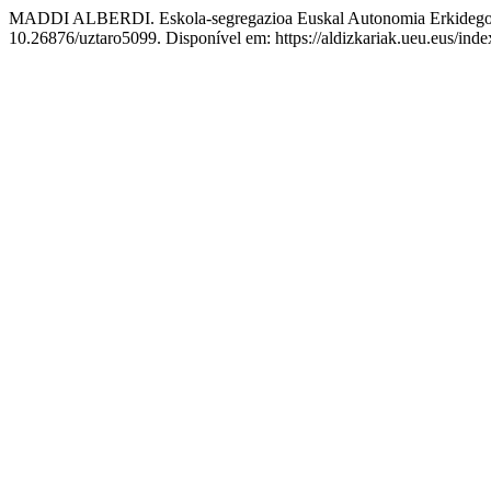
MADDI ALBERDI. Eskola-segregazioa Euskal Autonomia Erkidegoan:
10.26876/uztaro5099. Disponível em: https://aldizkariak.ueu.eus/inde