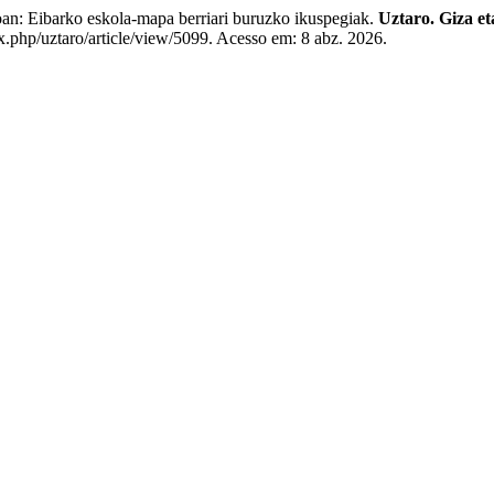
 Eibarko eskola-mapa berriari buruzko ikuspegiak.
Uztaro. Giza et
x.php/uztaro/article/view/5099. Acesso em: 8 abz. 2026.