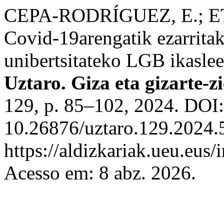
CEPA-RODRÍGUEZ, E.; 
Covid-19arengatik ezarrita
unibertsitateko LGB ikasle
Uztaro. Giza eta gizarte-z
129, p. 85–102, 2024. DOI:
10.26876/uztaro.129.2024.
https://aldizkariak.ueu.eus/
Acesso em: 8 abz. 2026.