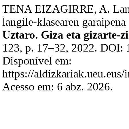
TENA EIZAGIRRE, A. Lanal
langile-klasearen garaipena
Uztaro. Giza eta gizarte-z
123, p. 17–32, 2022. DOI: 
Disponível em:
https://aldizkariak.ueu.eus/
Acesso em: 6 abz. 2026.