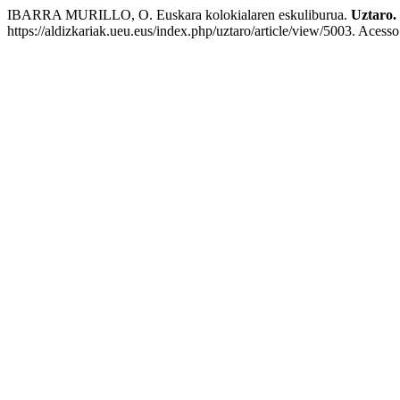
IBARRA MURILLO, O. Euskara kolokialaren eskuliburua.
Uztaro. 
https://aldizkariak.ueu.eus/index.php/uztaro/article/view/5003. Acess