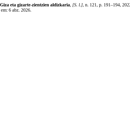
Giza eta gizarte-zientzien aldizkaria
,
[S. l.]
, n. 121, p. 191–194, 202
o em: 6 abz. 2026.