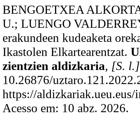
BENGOETXEA ALKORTA,
U.; LUENGO VALDERREY, 
erakundeen kudeaketa orekat
Ikastolen Elkartearentzat.
U
zientzien aldizkaria
,
[S. l.]
10.26876/uztaro.121.2022.2
https://aldizkariak.ueu.eus/
Acesso em: 10 abz. 2026.