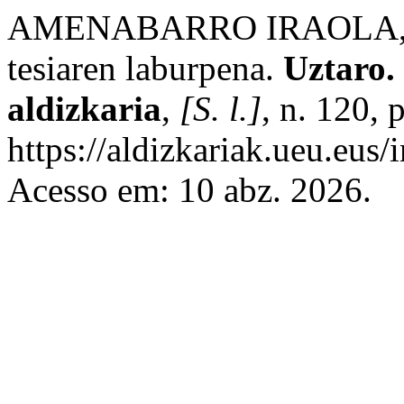
AMENABARRO IRAOLA, E. 
tesiaren laburpena.
Uztaro. 
aldizkaria
,
[S. l.]
, n. 120,
https://aldizkariak.ueu.eus/
Acesso em: 10 abz. 2026.