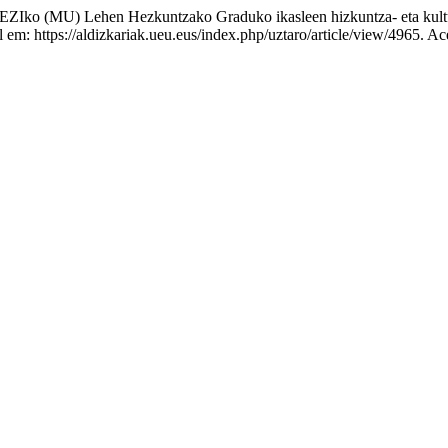
U) Lehen Hezkuntzako Graduko ikasleen hizkuntza- eta kultura
em: https://aldizkariak.ueu.eus/index.php/uztaro/article/view/4965. Ac