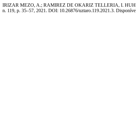
IRIZAR MEZO, A.; RAMIREZ DE OKARIZ TELLERIA, I. HUHEZIko (M
n. 119, p. 35–57, 2021. DOI: 10.26876/uztaro.119.2021.3. Disponível 