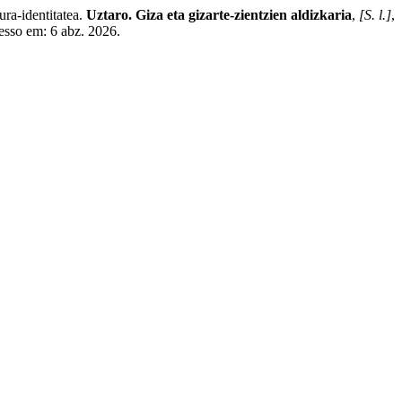
-identitatea.
Uztaro. Giza eta gizarte-zientzien aldizkaria
,
[S. l.]
,
esso em: 6 abz. 2026.