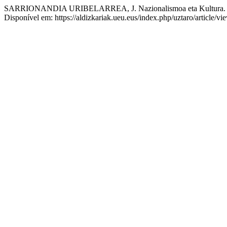
SARRIONANDIA URIBELARREA, J. Nazionalismoa eta Kultura
Disponível em: https://aldizkariak.ueu.eus/index.php/uztaro/article/v