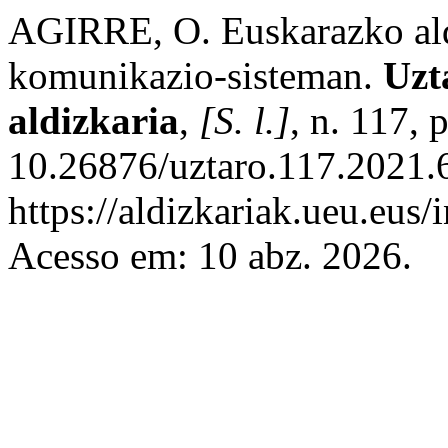
AGIRRE, O. Euskarazko aldi
komunikazio-sisteman.
Uzt
aldizkaria
,
[S. l.]
, n. 117,
10.26876/uztaro.117.2021.6
https://aldizkariak.ueu.eus/
Acesso em: 10 abz. 2026.