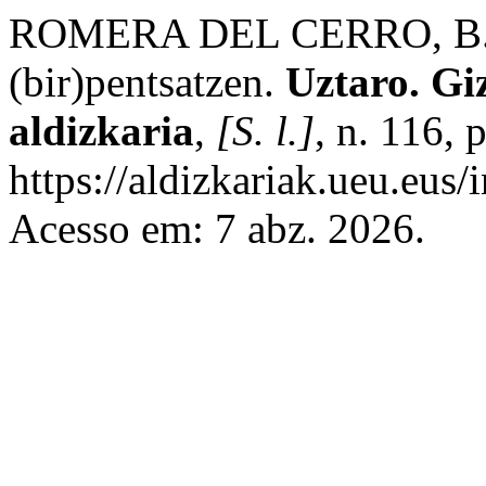
ROMERA DEL CERRO, B. Be
(bir)pentsatzen.
Uztaro. Giz
aldizkaria
,
[S. l.]
, n. 116,
https://aldizkariak.ueu.eus/
Acesso em: 7 abz. 2026.