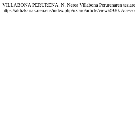
VILLABONA PERURENA, N. Nerea Villabona Perurenaren tesiare
https://aldizkariak.ueu.eus/index.php/uztaro/article/view/4930. Acess