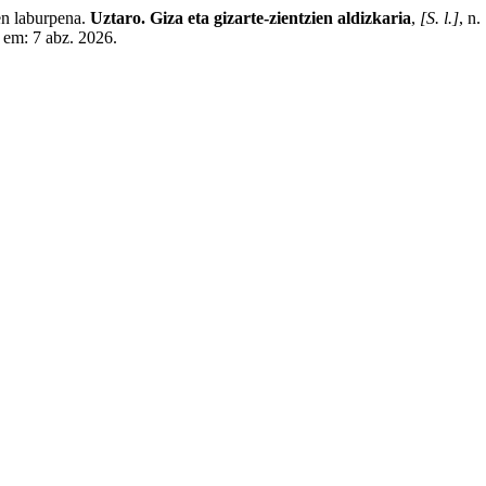
n laburpena.
Uztaro. Giza eta gizarte-zientzien aldizkaria
,
[S. l.]
, n
o em: 7 abz. 2026.