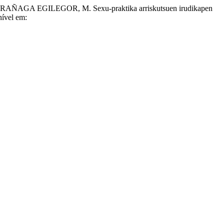
A EGILEGOR, M. Sexu-praktika arriskutsuen irudikapen
nível em: