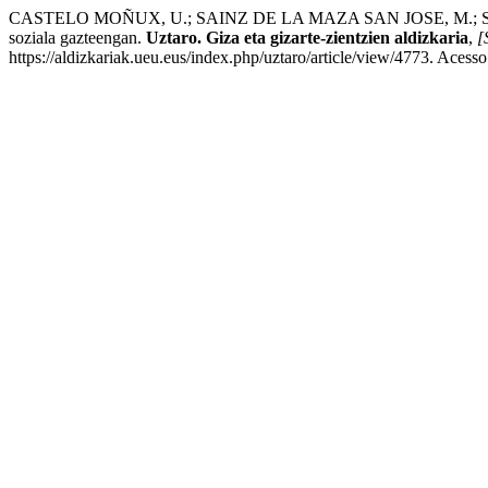
CASTELO MOÑUX, U.; SAINZ DE LA MAZA SAN JOSE, M.; SOU
soziala gazteengan.
Uztaro. Giza eta gizarte-zientzien aldizkaria
,
[
https://aldizkariak.ueu.eus/index.php/uztaro/article/view/4773. Acess