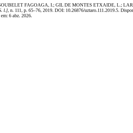
BELET FAGOAGA, I.; GIL DE MONTES ETXAIDE, L.; LARRAÑAG
S. l.]
, n. 111, p. 65–76, 2019. DOI: 10.26876/uztaro.111.2019.5. Dispo
o em: 6 abz. 2026.