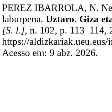
PEREZ IBARROLA, N. Nerea
laburpena.
Uztaro. Giza eta
[S. l.]
, n. 102, p. 113–114,
https://aldizkariak.ueu.eus/
Acesso em: 9 abz. 2026.