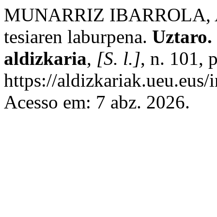
MUNARRIZ IBARROLA, A. 
tesiaren laburpena.
Uztaro. 
aldizkaria
,
[S. l.]
, n. 101,
https://aldizkariak.ueu.eus/
Acesso em: 7 abz. 2026.