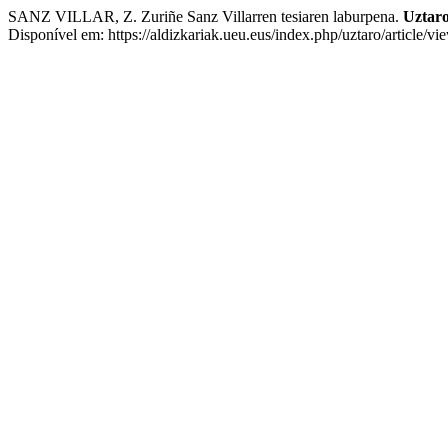
SANZ VILLAR, Z. Zuriñe Sanz Villarren tesiaren laburpena.
Uztaro
Disponível em: https://aldizkariak.ueu.eus/index.php/uztaro/article/v