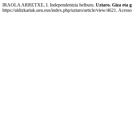
IRAOLA ARRETXE, I. Independentzia helburu.
Uztaro. Giza eta g
https://aldizkariak.ueu.eus/index.php/uztaro/article/view/4621. Acess