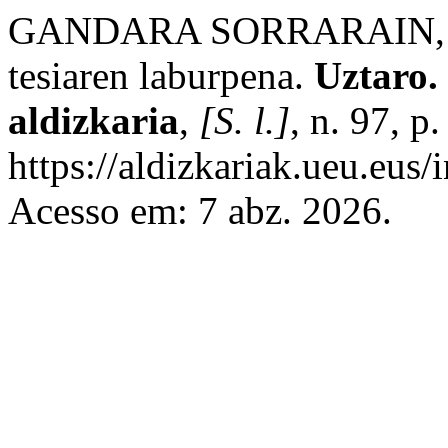
GANDARA SORRARAIN, A. 
tesiaren laburpena.
Uztaro. 
aldizkaria
,
[S. l.]
, n. 97, 
https://aldizkariak.ueu.eus/
Acesso em: 7 abz. 2026.