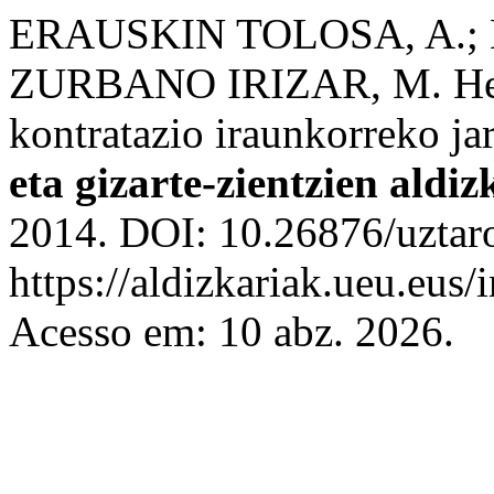
ERAUSKIN TOLOSA, A.; 
ZURBANO IRIZAR, M. Herri
kontratazio iraunkorreko j
eta gizarte-zientzien aldiz
2014. DOI: 10.26876/uztaro
https://aldizkariak.ueu.eus/
Acesso em: 10 abz. 2026.