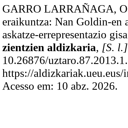
GARRO LARRAÑAGA, O. Art
eraikuntza: Nan Goldin-en 
askatze-errepresentazio gis
zientzien aldizkaria
,
[S. l.]
10.26876/uztaro.87.2013.1.
https://aldizkariak.ueu.eus/
Acesso em: 10 abz. 2026.