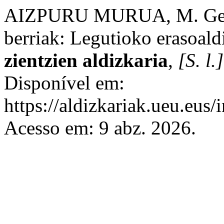
AIZPURU MURUA, M. Gerra 
berriak: Legutioko erasoald
zientzien aldizkaria
,
[S. l.]
Disponível em:
https://aldizkariak.ueu.eus/
Acesso em: 9 abz. 2026.