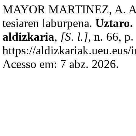
MAYOR MARTINEZ, A. Ain
tesiaren laburpena.
Uztaro. 
aldizkaria
,
[S. l.]
, n. 66, 
https://aldizkariak.ueu.eus/
Acesso em: 7 abz. 2026.