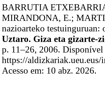
BARRUTIA ETXEBARRIA
MIRANDONA, E.; MARTIN
nazioarteko testuinguruan: o
Uztaro. Giza eta gizarte-z
p. 11–26, 2006. Disponível
https://aldizkariak.ueu.eus/
Acesso em: 10 abz. 2026.