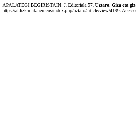
APALATEGI BEGIRISTAIN, J. Editoriala 57.
Uztaro. Giza eta giz
https://aldizkariak.ueu.eus/index.php/uztaro/article/view/4199. Acess