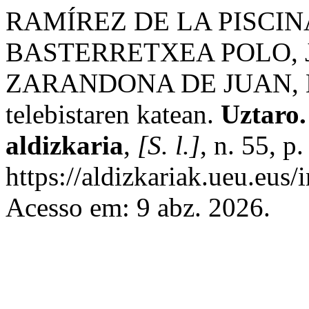
RAMÍREZ DE LA PISCINA
BASTERRETXEA POLO, J.
ZARANDONA DE JUAN, E. E
telebistaren katean.
Uztaro.
aldizkaria
,
[S. l.]
, n. 55, 
https://aldizkariak.ueu.eus/
Acesso em: 9 abz. 2026.