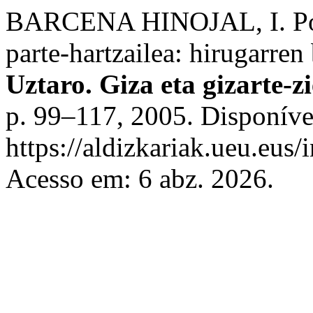
BARCENA HINOJAL, I. Port
parte-hartzailea: hirugarre
Uztaro. Giza eta gizarte-z
p. 99–117, 2005. Disponíve
https://aldizkariak.ueu.eus/
Acesso em: 6 abz. 2026.