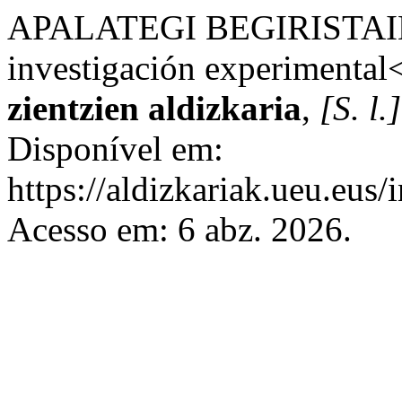
APALATEGI BEGIRISTAIN,
investigación experimental
zientzien aldizkaria
,
[S. l.]
Disponível em:
https://aldizkariak.ueu.eus/
Acesso em: 6 abz. 2026.