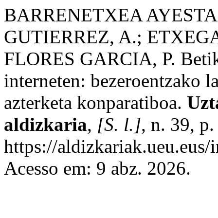
BARRENETXEA AYESTA,
GUTIERREZ, A.; ETXEG
FLORES GARCIA, P. Betiko
interneten: bezeroentzako l
azterketa konparatiboa.
Uzt
aldizkaria
,
[S. l.]
, n. 39, 
https://aldizkariak.ueu.eus/
Acesso em: 9 abz. 2026.