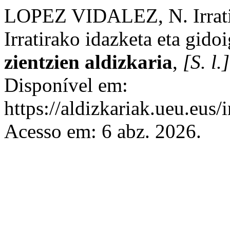
LOPEZ VIDALEZ, N. Irratib
Irratirako idazketa eta gido
zientzien aldizkaria
,
[S. l.]
Disponível em:
https://aldizkariak.ueu.eus/
Acesso em: 6 abz. 2026.