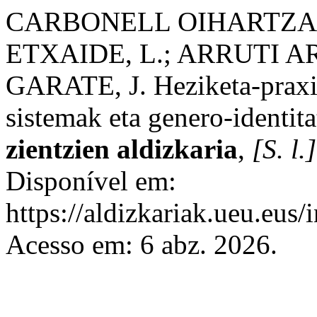
CARBONELL OIHARTZAB
ETXAIDE, L.; ARRUTI A
GARATE, J. Heziketa-praxia
sistemak eta genero-identit
zientzien aldizkaria
,
[S. l.]
Disponível em:
https://aldizkariak.ueu.eus/
Acesso em: 6 abz. 2026.