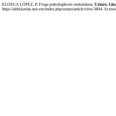
ELOSUA LÓPEZ, P. Froga psikologikoen euskaratzea.
Uztaro. Giza
https://aldizkariak.ueu.eus/index.php/uztaro/article/view/3894. Acess