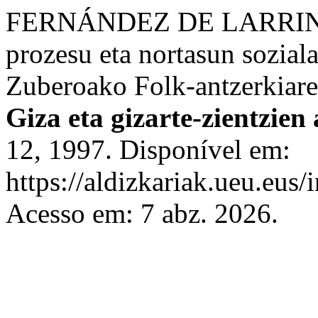
FERNÁNDEZ DE LARRINOA
prozesu eta nortasun soziala
Zuberoako Folk-antzerkiare
Giza eta gizarte-zientzien
12, 1997. Disponível em:
https://aldizkariak.ueu.eus/
Acesso em: 7 abz. 2026.