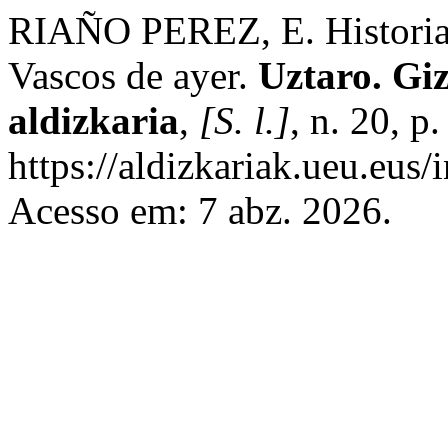
RIAÑO PEREZ, E. Historia 
Vascos de ayer.
Uztaro. Giz
aldizkaria
,
[S. l.]
, n. 20, 
https://aldizkariak.ueu.eus/
Acesso em: 7 abz. 2026.