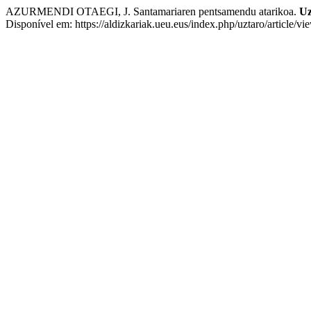
AZURMENDI OTAEGI, J. Santamariaren pentsamendu atarikoa.
Uz
Disponível em: https://aldizkariak.ueu.eus/index.php/uztaro/article/v