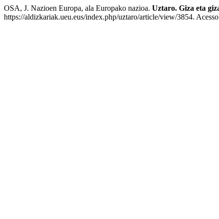
OSA, J. Nazioen Europa, ala Europako nazioa.
Uztaro. Giza eta giz
https://aldizkariak.ueu.eus/index.php/uztaro/article/view/3854. Acess