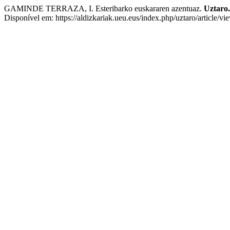
GAMINDE TERRAZA, I. Esteribarko euskararen azentuaz.
Uztaro.
Disponível em: https://aldizkariak.ueu.eus/index.php/uztaro/article/v