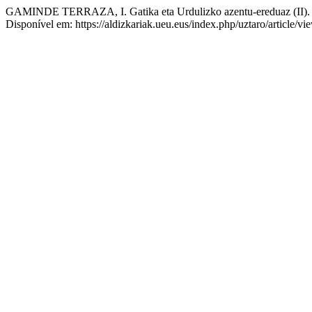
GAMINDE TERRAZA, I. Gatika eta Urdulizko azentu-ereduaz (II)
Disponível em: https://aldizkariak.ueu.eus/index.php/uztaro/article/v