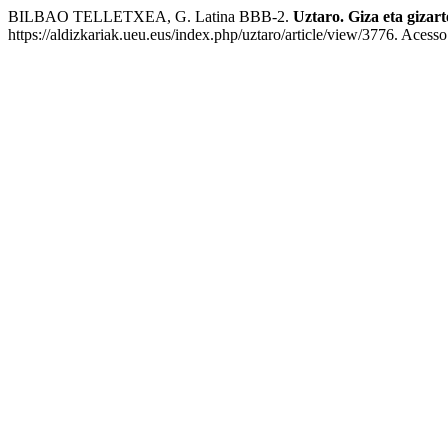
BILBAO TELLETXEA, G. Latina BBB-2.
Uztaro. Giza eta gizart
https://aldizkariak.ueu.eus/index.php/uztaro/article/view/3776. Acess