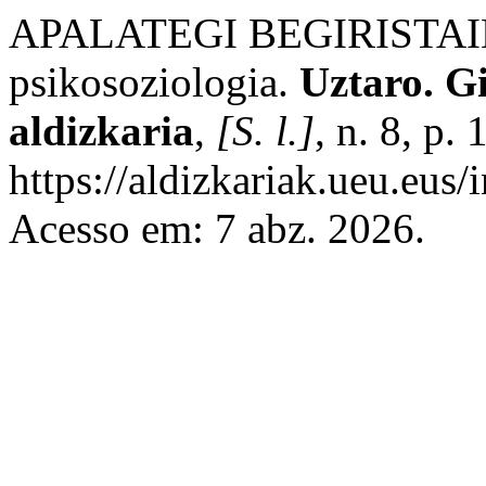
APALATEGI BEGIRISTAIN, 
psikosoziologia.
Uztaro. Gi
aldizkaria
,
[S. l.]
, n. 8, p
https://aldizkariak.ueu.eus/
Acesso em: 7 abz. 2026.