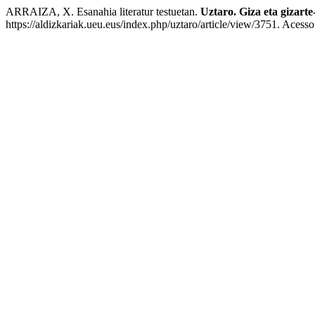
ARRAIZA, X. Esanahia literatur testuetan.
Uztaro. Giza eta gizarte
https://aldizkariak.ueu.eus/index.php/uztaro/article/view/3751. Acess