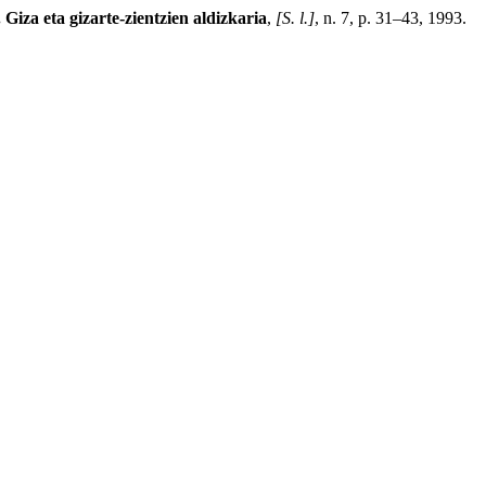
 Giza eta gizarte-zientzien aldizkaria
,
[S. l.]
, n. 7, p. 31–43, 1993.