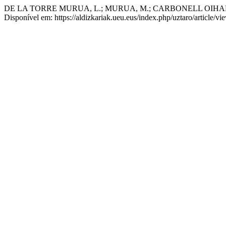
DE LA TORRE MURUA, L.; MURUA, M.; CARBONELL OIHARTZABAL,
Disponível em: https://aldizkariak.ueu.eus/index.php/uztaro/article/v