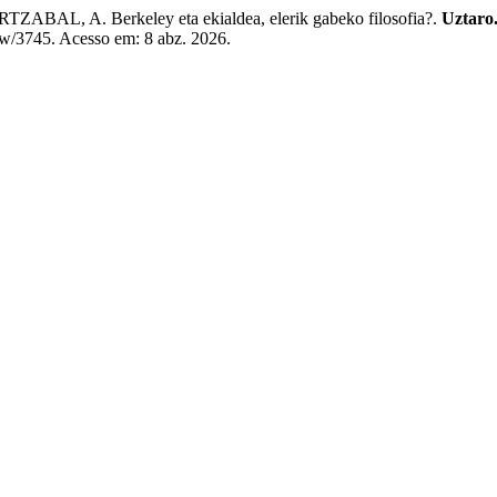
 A. Berkeley eta ekialdea, elerik gabeko filosofia?.
Uztaro.
iew/3745. Acesso em: 8 abz. 2026.