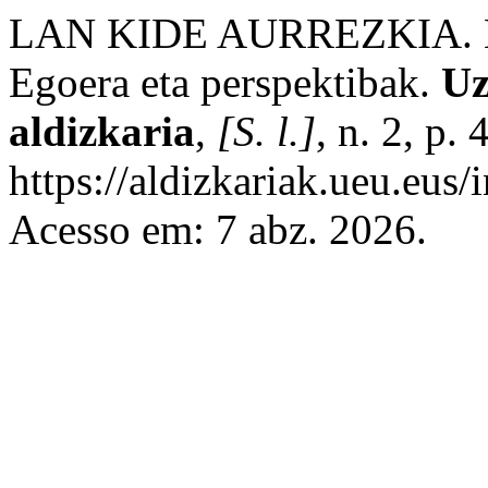
LAN KIDE AURREZKIA. Lurr
Egoera eta perspektibak.
Uz
aldizkaria
,
[S. l.]
, n. 2, p
https://aldizkariak.ueu.eus/
Acesso em: 7 abz. 2026.