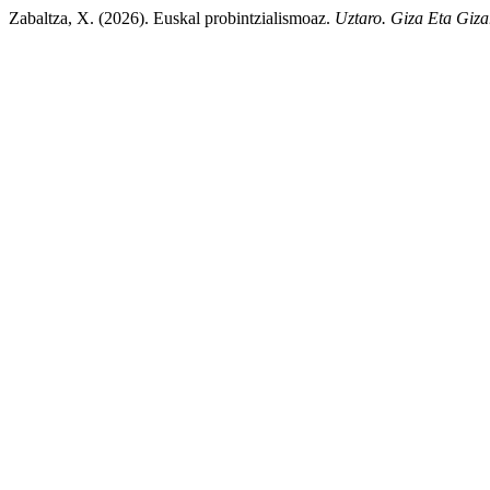
Zabaltza, X. (2026). Euskal probintzialismoaz.
Uztaro. Giza Eta Gizar