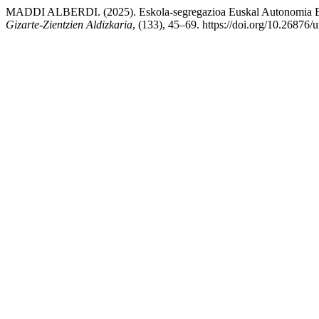
MADDI ALBERDI. (2025). Eskola-segregazioa Euskal Autonomia Erk
Gizarte-Zientzien Aldizkaria
, (133), 45–69. https://doi.org/10.26876/