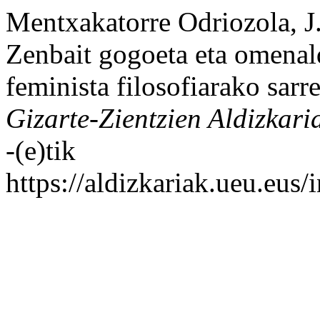
Mentxakatorre Odriozola, J.
Zenbait gogoeta eta omenal
feminista filosofiarako sarr
Gizarte-Zientzien Aldizkari
-(e)tik
https://aldizkariak.ueu.eus