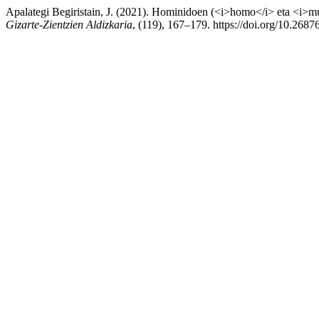
Apalategi Begiristain, J. (2021). Hominidoen (<i>homo</i> eta <i>mu
Gizarte-Zientzien Aldizkaria
, (119), 167–179. https://doi.org/10.2687