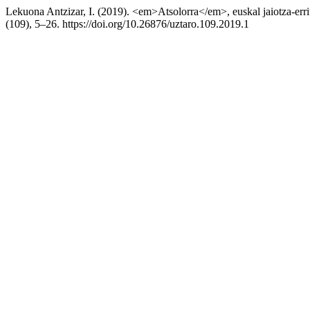
Lekuona Antzizar, I. (2019). <em>Atsolorra</em>, euskal jaiotza-erri
(109), 5–26. https://doi.org/10.26876/uztaro.109.2019.1