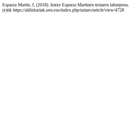
Esparza Martin, I. (2018). Iratxe Esparza Martinen tesiaren laburpena
(e)tik https://aldizkariak.ueu.eus/index.php/uztaro/article/view/4728