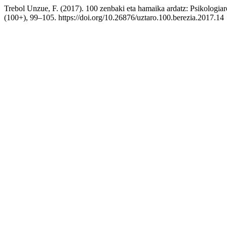
Trebol Unzue, F. (2017). 100 zenbaki eta hamaika ardatz: Psikologiar
(100+), 99–105. https://doi.org/10.26876/uztaro.100.berezia.2017.14